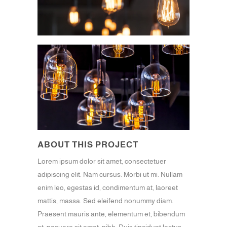
ABOUT THIS PROJECT
Lorem ipsum dolor sit amet, consectetuer
adipiscing elit. Nam cursus. Morbi ut mi. Nullam
enim leo, egestas id, condimentum at, laoreet
mattis, massa. Sed eleifend nonummy diam.
Praesent mauris ante, elementum et, bibendum
at, posuere sit amet, nibh. Duis tincidunt lectus